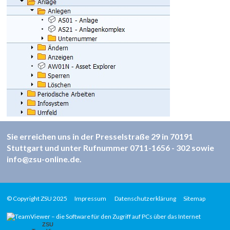
Sie erreichen uns in der Presselstraße 29 in 70191
Stuttgart und unter Rufnummer
0711-1656 - 302
sowie
info@zsu-online.de
.
© Copyright ZSU 2025
Impressum
Datenschutzerklärung
Sitemap
ZSU